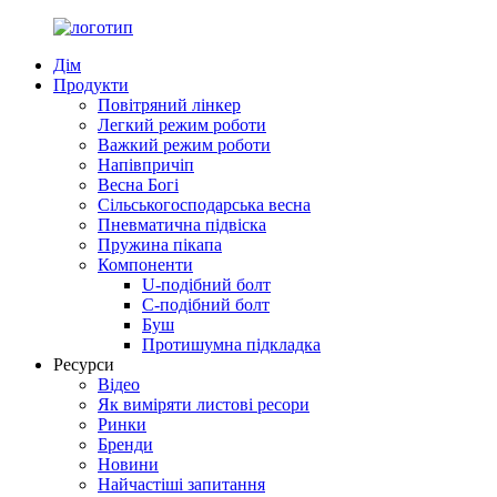
Дім
Продукти
Повітряний лінкер
Легкий режим роботи
Важкий режим роботи
Напівпричіп
Весна Богі
Сільськогосподарська весна
Пневматична підвіска
Пружина пікапа
Компоненти
U-подібний болт
С-подібний болт
Буш
Протишумна підкладка
Ресурси
Відео
Як виміряти листові ресори
Ринки
Бренди
Новини
Найчастіші запитання