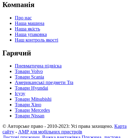
Компанія
Про нас
Наша машина
Наша якість
Наша упаковка
Наш контроль якості
Гарячий
Пневматична підвіска
Товари Volvo
Товари Scania
Американські предмети Tra
Товари Hyundai
Ісузу
Товари Mitsubishi
Товари Хіно
Товари Mercedes
Товари Nissan
© Авторське право - 2010-2023: Усі права захищено.
Карта
сайту
-
AMP для мобільних пристроїв
Листові пружини
,
Важка вантажівка Пружина
,
листова