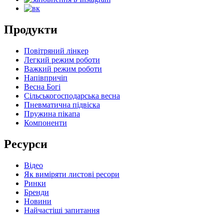
Продукти
Повітряний лінкер
Легкий режим роботи
Важкий режим роботи
Напівпричіп
Весна Богі
Сільськогосподарська весна
Пневматична підвіска
Пружина пікапа
Компоненти
Ресурси
Відео
Як виміряти листові ресори
Ринки
Бренди
Новини
Найчастіші запитання