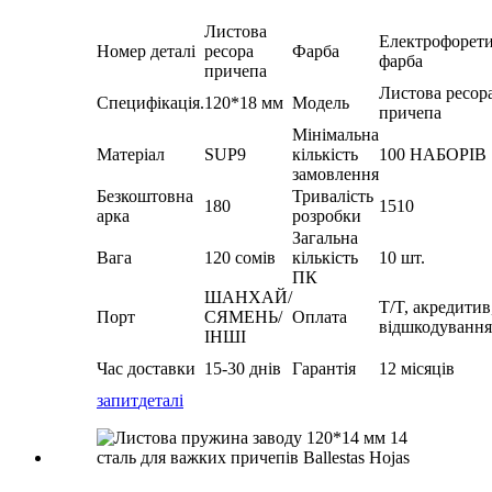
Листова
Електрофорет
Номер деталі
ресора
Фарба
фарба
причепа
Листова ресор
Специфікація.
120*18 мм
Модель
причепа
Мінімальна
Матеріал
SUP9
кількість
100 НАБОРІВ
замовлення
Безкоштовна
Тривалість
180
1510
арка
розробки
Загальна
Вага
120 сомів
кількість
10 шт.
ПК
ШАНХАЙ/
T/T, акредитив
Порт
СЯМЕНЬ/
Оплата
відшкодування
ІНШІ
Час доставки
15-30 днів
Гарантія
12 місяців
запит
деталі