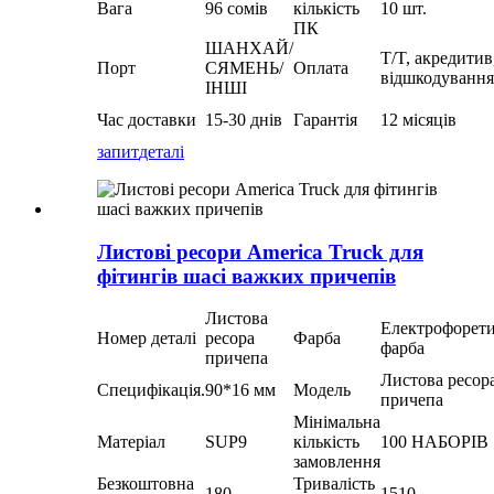
Вага
96 сомів
кількість
10 шт.
ПК
ШАНХАЙ/
T/T, акредитив
Порт
СЯМЕНЬ/
Оплата
відшкодування
ІНШІ
Час доставки
15-30 днів
Гарантія
12 місяців
запит
деталі
Листові ресори America Truck для
фітингів шасі важких причепів
Листова
Електрофорет
Номер деталі
ресора
Фарба
фарба
причепа
Листова ресор
Специфікація.
90*16 мм
Модель
причепа
Мінімальна
Матеріал
SUP9
кількість
100 НАБОРІВ
замовлення
Безкоштовна
Тривалість
180
1510