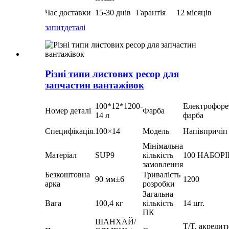
Час доставки
15-30 днів
Гарантія
12 місяців
запит
деталі
Різні типи листових ресор для
запчастин вантажівок
100*12*1200-
Електрофоре
Номер деталі
Фарба
14 л
фарба
Специфікація.
100×14
Модель
Напівпричіп
Мінімальна
Матеріал
SUP9
кількість
100 НАБОРІ
замовлення
Безкоштовна
Тривалість
90 мм±6
1200
арка
розробки
Загальна
Вага
100,4 кг
кількість
14 шт.
ПК
ШАНХАЙ/
T/T, акредит