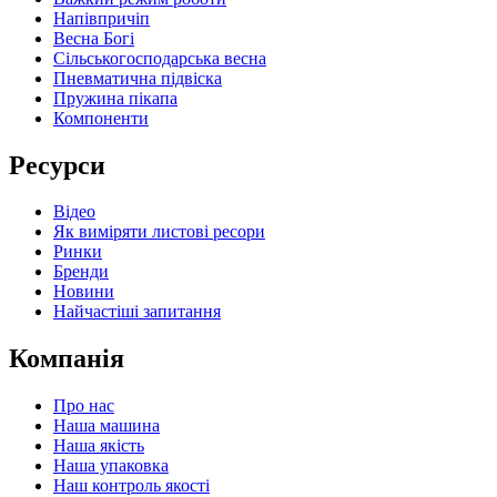
Напівпричіп
Весна Богі
Сільськогосподарська весна
Пневматична підвіска
Пружина пікапа
Компоненти
Ресурси
Відео
Як виміряти листові ресори
Ринки
Бренди
Новини
Найчастіші запитання
Компанія
Про нас
Наша машина
Наша якість
Наша упаковка
Наш контроль якості