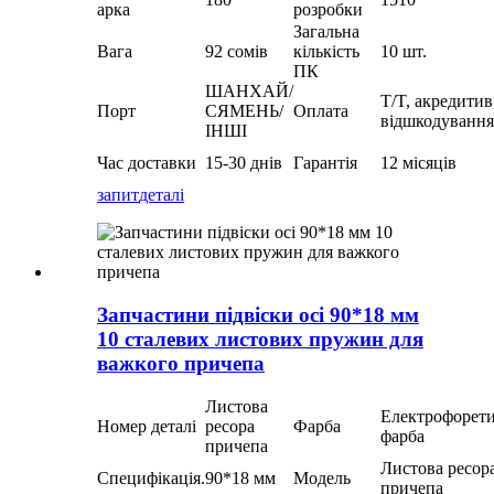
арка
розробки
Загальна
Вага
92 сомів
кількість
10 шт.
ПК
ШАНХАЙ/
T/T, акредитив
Порт
СЯМЕНЬ/
Оплата
відшкодування
ІНШІ
Час доставки
15-30 днів
Гарантія
12 місяців
запит
деталі
Запчастини підвіски осі 90*18 мм
10 сталевих листових пружин для
важкого причепа
Листова
Електрофорет
Номер деталі
ресора
Фарба
фарба
причепа
Листова ресор
Специфікація.
90*18 мм
Модель
причепа