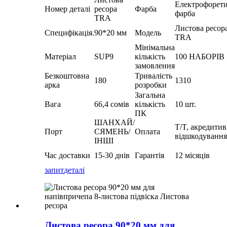
Електрофорет
Номер деталі
ресора
Фарба
фарба
TRA
Листова ресор
Специфікація.
90*20 мм
Модель
TRA
Мінімальна
Матеріал
SUP9
кількість
100 НАБОРІВ
замовлення
Безкоштовна
Тривалість
180
1310
арка
розробки
Загальна
Вага
66,4 сомів
кількість
10 шт.
ПК
ШАНХАЙ/
T/T, акредитив
Порт
СЯМЕНЬ/
Оплата
відшкодування
ІНШІ
Час доставки
15-30 днів
Гарантія
12 місяців
запит
деталі
Листова ресора 90*20 мм для