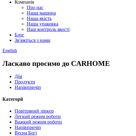
Компанія
Про нас
Наша машина
Наша якість
Наша упаковка
Наш контроль якості
Блог
Зв'яжіться з нами
English
Ласкаво просимо до CARHOME
Дім
Продукти
Напівпричіп
Категорії
Повітряний лінкер
Легкий режим роботи
Важкий режим роботи
Напівпричіп
Весна Богі