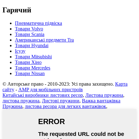
Гарячий
Пневматична підвіска
Товари Volvo
Товари Scania
Американські предмети Tra
Товари Hyundai
Ісузу
Товари Mitsubishi
Товари Хіно
Товари Mercedes
Товари Nissan
© Авторське право - 2010-2023: Усі права захищено.
Карта
сайту
-
AMP для мобільних пристроїв
Китайські виробники листових ресор
,
Листова пружина
,
листова пружина
,
Листові пружини
,
Важка вантажівка
Пружина
,
листова ресора для легких вантажівок
,