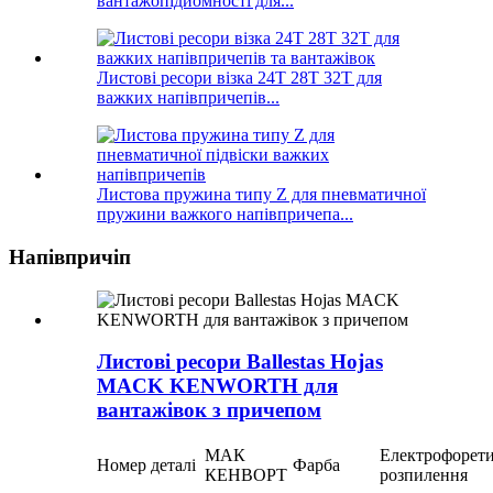
вантажопідйомності для...
Листові ресори візка 24T 28T 32T для
важких напівпричепів...
Листова пружина типу Z для пневматичної
пружини важкого напівпричепа...
Напівпричіп
Листові ресори Ballestas Hojas
MACK KENWORTH для
вантажівок з причепом
МАК
Електрофорет
Номер деталі
Фарба
КЕНВОРТ
розпилення