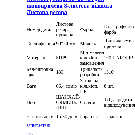
напівпричепа 8-листова підвіска
Листова ресора
Листова
Електрофорет
Номер деталі
ресора
Фарба
фарба
причепа
Листова ресор
Специфікація.
90*20 мм
Модель
причепа
Мінімальна
Матеріал
SUP9
кількість
100 НАБОРІВ
замовлення
Безкоштовна
Тривалість
180
1310
арка
розробки
Загальна
Вага
66,4 сомів
кількість
8 шт.
ПК
ШАНХАЙ/
T/T, акредитив
Порт
СЯМЕНЬ/
Оплата
відшкодування
ІНШІ
Час доставки
15-30 днів
Гарантія
12 місяців
запит
деталі