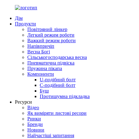
Дім
Продукти
Повітряний лінкер
Легкий режим роботи
Важкий режим роботи
Напівпричіп
Весна Богі
Сільськогосподарська весна
Пневматична підвіска
Пружина пікапа
Компоненти
U-подібний болт
С-подібний болт
Буш
Протишумна підкладка
Ресурси
Відео
Як виміряти листові ресори
Ринки
Бренди
Новини
Найчастіші запитання