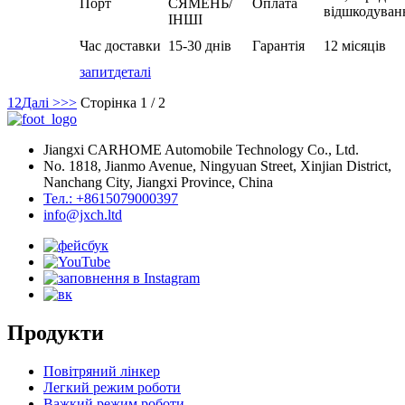
Порт
СЯМЕНЬ/
Оплата
відшкодуван
ІНШІ
Час доставки
15-30 днів
Гарантія
12 місяців
запит
деталі
1
2
Далі >
>>
Сторінка 1 / 2
Jiangxi CARHOME Automobile Technology Co., Ltd.
No. 1818, Jianmo Avenue, Ningyuan Street, Xinjian District,
Nanchang City, Jiangxi Province, China
Тел.: +8615079000397
info@jxch.ltd
Продукти
Повітряний лінкер
Легкий режим роботи
Важкий режим роботи