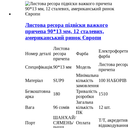
Листова ресора підвіски важкого
причепа 90*13 мм, 12 сталевих,
американський ринок Європи
Листова
Електрофорет
Номер деталі
ресора
Фарба
фарба
причепа
Листова ресор
Специфікація.
90*13 мм
Модель
причепа
Мінімальна
Матеріал
SUP9
кількість
100 НАБОРІВ
замовлення
Безкоштовна
Тривалість
180
1510
арка
розробки
Загальна
Вага
96 сомів
кількість
12 шт.
ПК
ШАНХАЙ/
T/T, акредитив
Порт
СЯМЕНЬ/
Оплата
відшкодування
ІНШІ