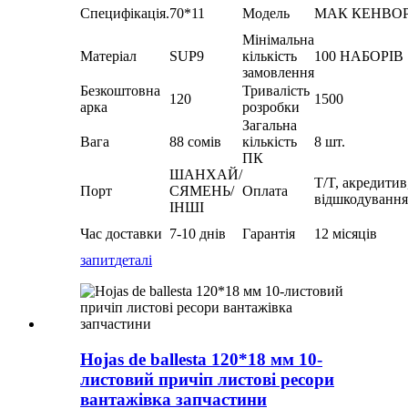
Специфікація.
70*11
Модель
МАК КЕНВО
Мінімальна
Матеріал
SUP9
кількість
100 НАБОРІВ
замовлення
Безкоштовна
Тривалість
120
1500
арка
розробки
Загальна
Вага
88 сомів
кількість
8 шт.
ПК
ШАНХАЙ/
T/T, акредитив
Порт
СЯМЕНЬ/
Оплата
відшкодування
ІНШІ
Час доставки
7-10 днів
Гарантія
12 місяців
запит
деталі
Hojas de ballesta 120*18 мм 10-
листовий причіп листові ресори
вантажівка запчастини