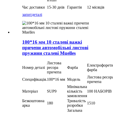
Час доставки
15-30 днів
Гарантія
12 місяців
запит
деталі
100*16 мм 10 сталеві важкі
причепи автомобільні листові
пружини сталеві Muelles
Листова
Електрофорет
Номер деталі
ресора
Фарба
фарба
причепа
Листова ресор
Специфікація.
100*16 мм
Модель
причепа
Мінімальна
Матеріал
SUP9
кількість
100 НАБОРІВ
замовлення
Безкоштовна
Тривалість
180
1510
арка
розробки
Загальна