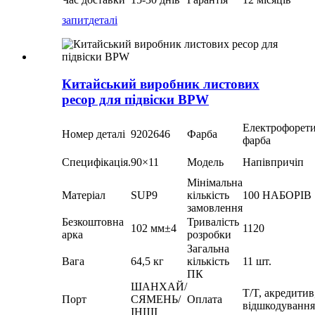
запит
деталі
Китайський виробник листових
ресор для підвіски BPW
Електрофорет
Номер деталі
9202646
Фарба
фарба
Специфікація.
90×11
Модель
Напівпричіп
Мінімальна
Матеріал
SUP9
кількість
100 НАБОРІВ
замовлення
Безкоштовна
Тривалість
102 мм±4
1120
арка
розробки
Загальна
Вага
64,5 кг
кількість
11 шт.
ПК
ШАНХАЙ/
T/T, акредитив
Порт
СЯМЕНЬ/
Оплата
відшкодування
ІНШІ