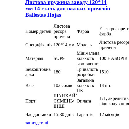
Листова пружина заводу 120*14
мм 14 сталь для важких причепів
Ballestas Hojas
Листова
Електрофорет
Номер деталі
ресора
Фарба
фарба
причепа
Листова ресор
Специфікація.
120*14 мм
Модель
причепа
Мінімальна
Матеріал
SUP9
кількість
100 НАБОРІВ
замовлення
Безкоштовна
Тривалість
180
1510
арка
розробки
Загальна
Вага
102 сомів
кількість
14 шт.
ПК
ШАНХАЙ/
T/T, акредитив
Порт
СЯМЕНЬ/
Оплата
відшкодування
ІНШІ
Час доставки
15-30 днів
Гарантія
12 місяців
запит
деталі