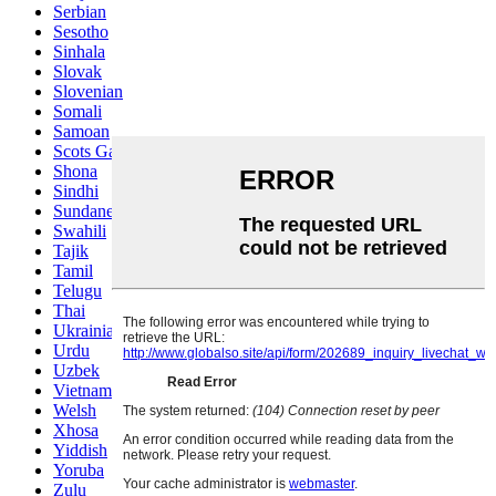
Serbian
Sesotho
Sinhala
Slovak
Slovenian
Somali
Samoan
Scots Gaelic
Shona
Sindhi
Sundanese
Swahili
Tajik
Tamil
Telugu
Thai
Ukrainian
Urdu
Uzbek
Vietnamese
Welsh
Xhosa
Yiddish
Yoruba
Zulu