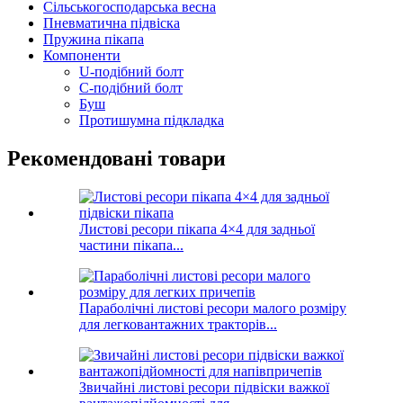
Сільськогосподарська весна
Пневматична підвіска
Пружина пікапа
Компоненти
U-подібний болт
С-подібний болт
Буш
Протишумна підкладка
Рекомендовані товари
Листові ресори пікапа 4×4 для задньої
частини пікапа...
Параболічні листові ресори малого розміру
для легковантажних тракторів...
Звичайні листові ресори підвіски важкої