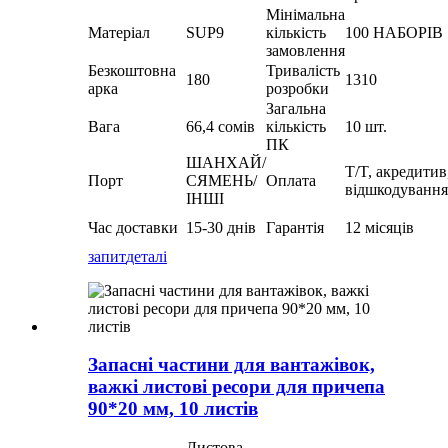
Мінімальна
Матеріал
SUP9
кількість
100 НАБОРІВ
замовлення
Безкоштовна
Тривалість
180
1310
арка
розробки
Загальна
Вага
66,4 сомів
кількість
10 шт.
ПК
ШАНХАЙ/
T/T, акредитив
Порт
СЯМЕНЬ/
Оплата
відшкодування
ІНШІ
Час доставки
15-30 днів
Гарантія
12 місяців
запит
деталі
Запасні частини для вантажівок,
важкі листові ресори для причепа
90*20 мм, 10 листів
Листова