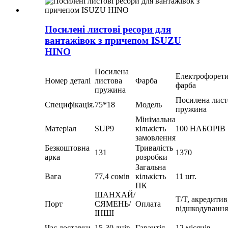
Посилені листові ресори для
вантажівок з причепом ISUZU
HINO
Посилена
Електрофорет
Номер деталі
листова
Фарба
фарба
пружина
Посилена лист
Специфікація.
75*18
Модель
пружина
Мінімальна
Матеріал
SUP9
кількість
100 НАБОРІВ
замовлення
Безкоштовна
Тривалість
131
1370
арка
розробки
Загальна
Вага
77,4 сомів
кількість
11 шт.
ПК
ШАНХАЙ/
T/T, акредитив
Порт
СЯМЕНЬ/
Оплата
відшкодування
ІНШІ
Час доставки
15-30 днів
Гарантія
12 місяців